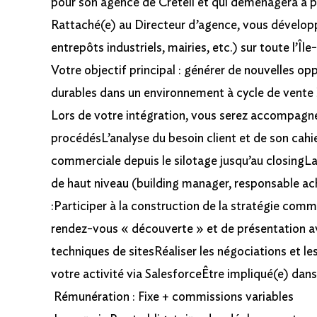
pour son agence de Créteil et qui déménagera à pa
Rattaché(e) au Directeur d’agence, vous développe
entrepôts industriels, mairies, etc.) sur toute l’Îl
Votre objectif principal : générer de nouvelles op
durables dans un environnement à cycle de vente 
Lors de votre intégration, vous serez accompagné(
procédésL’analyse du besoin client et de son cahi
commerciale depuis le silotage jusqu’au closingLa 
de haut niveau (building manager, responsable acha
:Participer à la construction de la stratégie com
rendez-vous « découverte » et de présentation a
techniques de sitesRéaliser les négociations et le
votre activité via SalesforceÊtre impliqué(e) da
Rémunération : Fixe + commissions variables