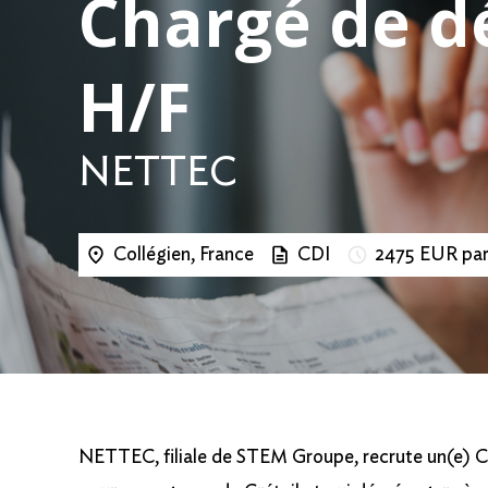
Chargé de 
H/F
NETTEC
Collégien, France
CDI
2475 EUR par
NETTEC, filiale de STEM Groupe, recrute un(e)